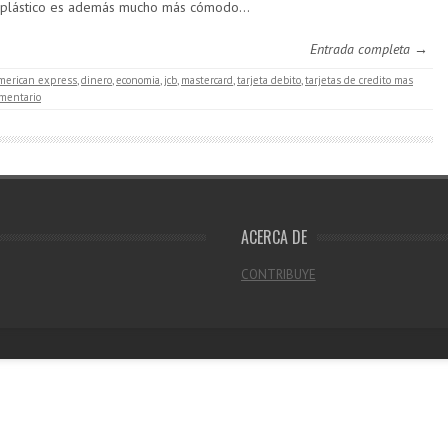
 plástico es además mucho más cómodo…
Entrada completa →
merican express
,
dinero
,
economia
,
jcb
,
mastercard
,
tarjeta debito
,
tarjetas de credito mas
mentario
ACERCA DE
CONTRIBUYE