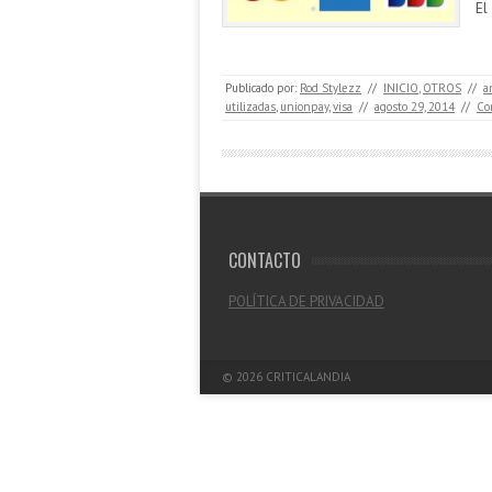
El
Publicado por:
Rod Stylezz
//
INICIO
,
OTROS
//
a
utilizadas
,
unionpay
,
visa
//
agosto 29, 2014
//
Co
CONTACTO
POLÍTICA DE PRIVACIDAD
© 2026
CRITICALANDIA