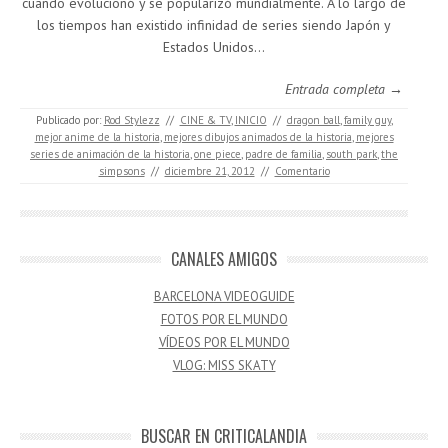
cuando evolucionó y se popularizó mundialmente. A lo largo de
los tiempos han existido infinidad de series siendo Japón y
Estados Unidos…
Entrada completa →
Publicado por:
Rod Stylezz
//
CINE & TV
,
INICIO
//
dragon ball
,
family guy
,
mejor anime de la historia
,
mejores dibujos animados de la historia
,
mejores
series de animación de la historia
,
one piece
,
padre de familia
,
south park
,
the
simpsons
//
diciembre 21, 2012
//
Comentario
CANALES AMIGOS
BARCELONA VIDEOGUIDE
FOTOS POR EL MUNDO
VÍDEOS POR EL MUNDO
VLOG: MISS SKATY
BUSCAR EN CRITICALANDIA