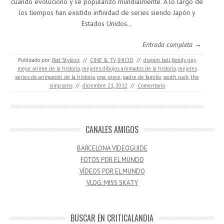
cuando evolucionó y se popularizó mundialmente. A lo largo de
los tiempos han existido infinidad de series siendo Japón y
Estados Unidos…
Entrada completa →
Publicado por:
Rod Stylezz
//
CINE & TV
,
INICIO
//
dragon ball
,
family guy
,
mejor anime de la historia
,
mejores dibujos animados de la historia
,
mejores
series de animación de la historia
,
one piece
,
padre de familia
,
south park
,
the
simpsons
//
diciembre 21, 2012
//
Comentario
CANALES AMIGOS
BARCELONA VIDEOGUIDE
FOTOS POR EL MUNDO
VÍDEOS POR EL MUNDO
VLOG: MISS SKATY
BUSCAR EN CRITICALANDIA