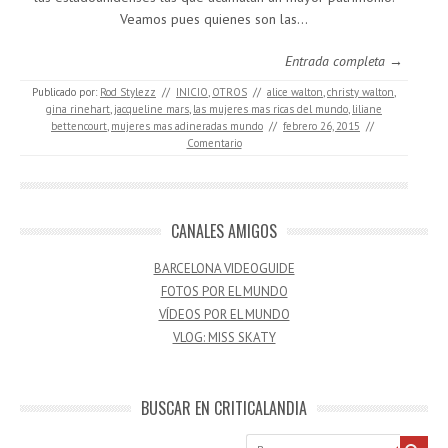
Veamos pues quienes son las…
Entrada completa →
Publicado por:
Rod Stylezz
//
INICIO
,
OTROS
//
alice walton
,
christy walton
,
gina rinehart
,
jacqueline mars
,
las mujeres mas ricas del mundo
,
liliane
bettencourt
,
mujeres mas adineradas mundo
//
febrero 26, 2015
//
Comentario
CANALES AMIGOS
BARCELONA VIDEOGUIDE
FOTOS POR EL MUNDO
VÍDEOS POR EL MUNDO
VLOG: MISS SKATY
BUSCAR EN CRITICALANDIA
Buscar