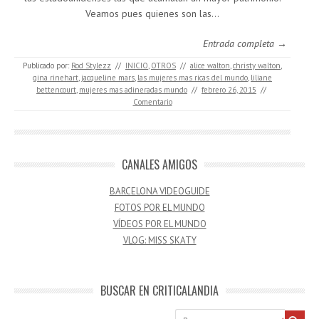
Veamos pues quienes son las…
Entrada completa →
Publicado por:
Rod Stylezz
//
INICIO
,
OTROS
//
alice walton
,
christy walton
,
gina rinehart
,
jacqueline mars
,
las mujeres mas ricas del mundo
,
liliane
bettencourt
,
mujeres mas adineradas mundo
//
febrero 26, 2015
//
Comentario
CANALES AMIGOS
BARCELONA VIDEOGUIDE
FOTOS POR EL MUNDO
VÍDEOS POR EL MUNDO
VLOG: MISS SKATY
BUSCAR EN CRITICALANDIA
Buscar