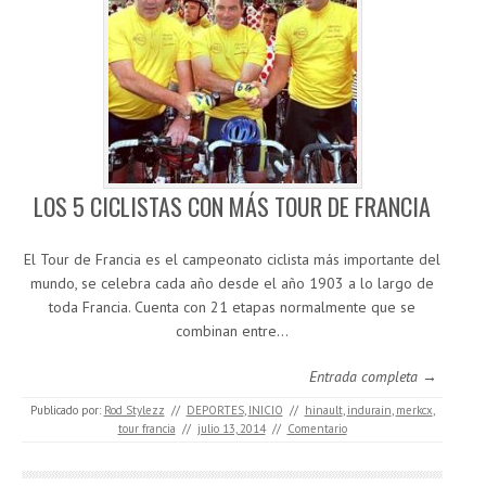
LOS 5 CICLISTAS CON MÁS TOUR DE FRANCIA
El Tour de Francia es el campeonato ciclista más importante del
mundo, se celebra cada año desde el año 1903 a lo largo de
toda Francia. Cuenta con 21 etapas normalmente que se
combinan entre…
Entrada completa →
Publicado por:
Rod Stylezz
//
DEPORTES
,
INICIO
//
hinault
,
indurain
,
merkcx
,
tour francia
//
julio 13, 2014
//
Comentario