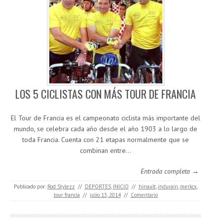
LOS 5 CICLISTAS CON MÁS TOUR DE FRANCIA
El Tour de Francia es el campeonato ciclista más importante del
mundo, se celebra cada año desde el año 1903 a lo largo de
toda Francia. Cuenta con 21 etapas normalmente que se
combinan entre…
Entrada completa →
Publicado por:
Rod Stylezz
//
DEPORTES
,
INICIO
//
hinault
,
indurain
,
merkcx
,
tour francia
//
julio 13, 2014
//
Comentario