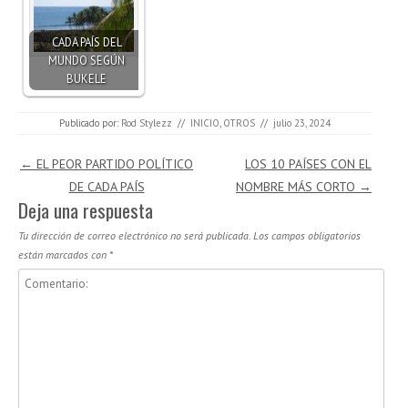
CADA PAÍS DEL
MUNDO SEGÚN
BUKELE
Publicado por:
Rod Stylezz
//
INICIO
,
OTROS
//
julio 23, 2024
Navegación de entradas
←
EL PEOR PARTIDO POLÍTICO
LOS 10 PAÍSES CON EL
DE CADA PAÍS
NOMBRE MÁS CORTO
→
Deja una respuesta
Tu dirección de correo electrónico no será publicada.
Los campos obligatorios
están marcados con
*