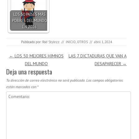
LOS 50 PAÍSES MÁS
POBRES DEL MUNDO
EN 2026
Publicado por:
Rod Stylezz
//
INICIO
,
OTROS
//
abril 1, 2024
Navegación de entradas
←
LOS 50 MEJORES HIMNOS
LAS 7 DICTADURAS QUE VAN A
DEL MUNDO
DESAPARECER
→
Deja una respuesta
Tu dirección de correo electrónico no será publicada.
Los campos obligatorios
están marcados con
*