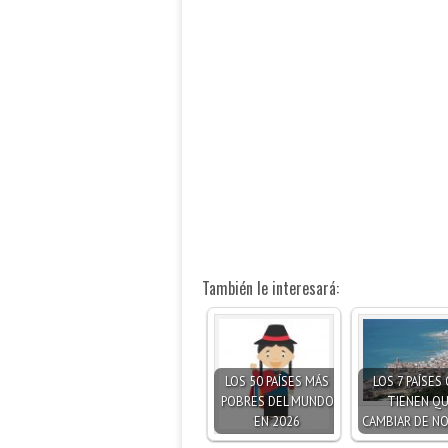
También le interesará:
LOS 50 PAÍSES MÁS
LOS 7 PAÍSES
POBRES DEL MUNDO
TIENEN Q
EN 2026
CAMBIAR DE N