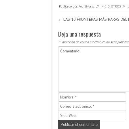
Publicado por:
Rod Stylezz
//
INICIO
,
OTROS
//
j
Navegación de entradas
←
LAS 10 FRONTERAS MÁS RARAS DEL
Deja una respuesta
Tu dirección de correo electrónico no será publicad