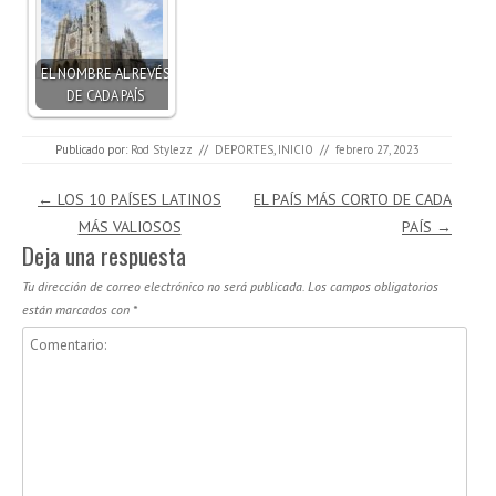
EL NOMBRE AL REVÉS
DE CADA PAÍS
Publicado por:
Rod Stylezz
//
DEPORTES
,
INICIO
//
febrero 27, 2023
Navegación de entradas
←
LOS 10 PAÍSES LATINOS
EL PAÍS MÁS CORTO DE CADA
MÁS VALIOSOS
PAÍS
→
Deja una respuesta
Tu dirección de correo electrónico no será publicada.
Los campos obligatorios
están marcados con
*