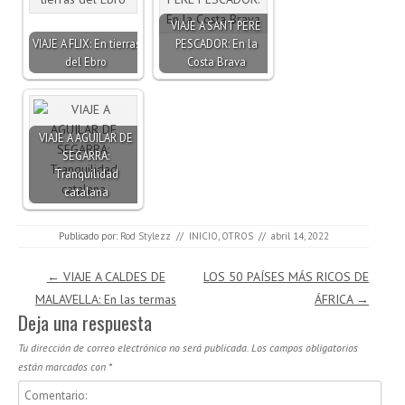
VIAJE A SANT PERE
VIAJE A FLIX: En tierras
PESCADOR: En la
del Ebro
Costa Brava
VIAJE A AGUILAR DE
SEGARRA:
Tranquilidad
catalana
Publicado por:
Rod Stylezz
//
INICIO
,
OTROS
//
abril 14, 2022
Navegación de entradas
←
VIAJE A CALDES DE
LOS 50 PAÍSES MÁS RICOS DE
MALAVELLA: En las termas
ÁFRICA
→
Deja una respuesta
Tu dirección de correo electrónico no será publicada.
Los campos obligatorios
están marcados con
*