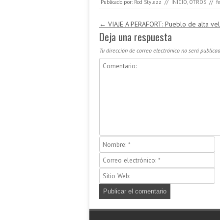
Publicado por:
Rod Stylezz
//
INICIO
,
OTROS
//
f
Navegación de entradas
←
VIAJE A PERAFORT: Pueblo de alta ve
Deja una respuesta
Tu dirección de correo electrónico no será publicad