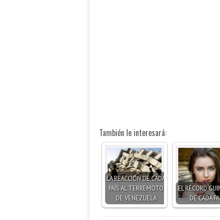
También le interesará:
LA REACCIÓN DE CADA
PAÍS AL TERREMOTO
EL RÉCORD GUI
DE VENEZUELA
DE CADA PA