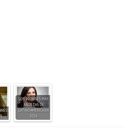
LOS 20 PAÍSES MÁS
RACISTAS DE
NNESS
LATINOAMÉRICA EN
ÍS
2026