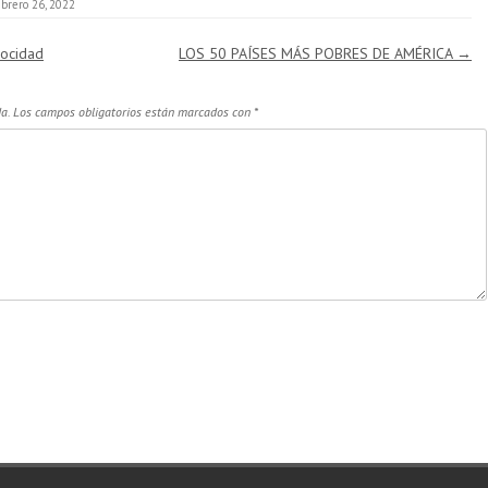
ebrero 26, 2022
locidad
LOS 50 PAÍSES MÁS POBRES DE AMÉRICA
→
a.
Los campos obligatorios están marcados con
*