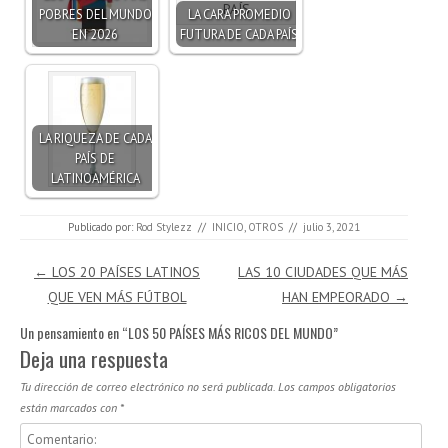
POBRES DEL MUNDO
LA CARA PROMEDIO
EN 2026
FUTURA DE CADA PAÍS
LA RIQUEZA DE CADA
PAÍS DE
LATINOAMÉRICA
Publicado por:
Rod Stylezz
//
INICIO
,
OTROS
//
julio 3, 2021
Navegación de entradas
←
LOS 20 PAÍSES LATINOS
LAS 10 CIUDADES QUE MÁS
QUE VEN MÁS FÚTBOL
HAN EMPEORADO
→
Un pensamiento en “
LOS 50 PAÍSES MÁS RICOS DEL MUNDO
”
Deja una respuesta
Tu dirección de correo electrónico no será publicada.
Los campos obligatorios
están marcados con
*