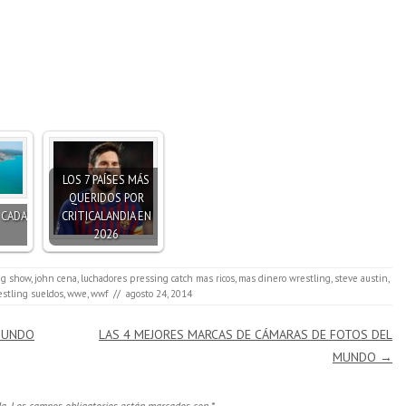
LOS 7 PAÍSES MÁS
QUERIDOS POR
 CADA
CRITICALANDIA EN
2026
ig show
,
john cena
,
luchadores pressing catch mas ricos
,
mas dinero wrestling
,
steve austin
,
stling sueldos
,
wwe
,
wwf
//
agosto 24, 2014
MUNDO
LAS 4 MEJORES MARCAS DE CÁMARAS DE FOTOS DEL
MUNDO
→
a.
Los campos obligatorios están marcados con
*