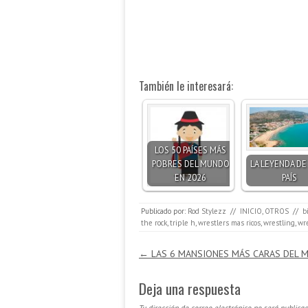
También le interesará:
LOS 50 PAÍSES MÁS
POBRES DEL MUNDO
LA LEYENDA DE
EN 2026
PAÍS
Publicado por:
Rod Stylezz
//
INICIO
,
OTROS
//
b
the rock
,
triple h
,
wrestlers mas ricos
,
wrestling
,
wre
Navegación de entradas
←
LAS 6 MANSIONES MÁS CARAS DEL 
Deja una respuesta
Tu dirección de correo electrónico no será publicad