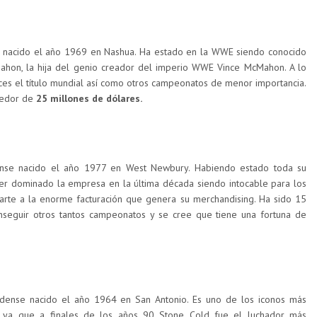
 nacido el año 1969 en Nashua. Ha estado en la WWE siendo conocido
hon, la hija del genio creador del imperio WWE Vince McMahon. A lo
ces el título mundial así como otros campeonatos de menor importancia.
dedor de
25 millones de dólares.
nse nacido el año 1977 en West Newbury. Habiendo estado toda su
r dominado la empresa en la última década siendo intocable para los
te a la enorme facturación que genera su merchandising. Ha sido 15
eguir otros tantos campeonatos y se cree que tiene una fortuna de
dense nacido el año 1964 en San Antonio. Es uno de los iconos más
E ya que a finales de los años 90 Stone Cold fue el luchador más