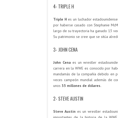
4- TRIPLE H
Triple H
es un luchador estadounidense
por haberse casado con Stephanie McMa
largo de su trayectoria ha ganado 13 ve
Su patrimonio se cree que se sitúa alre
3- JOHN CENA
John Cena
es un wrestler estadounide
carrera en la WWE es conocido por habe
mandamás de la compañía debido en par
veces campeón mundial además de cons
unos
35 millones de dólares.
2- STEVE AUSTIN
Steve Austin
es un wrestler estadouni
importantes de la historia de la WW