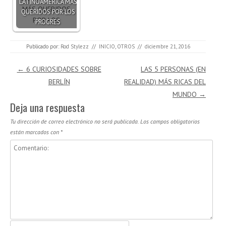
LATINOAMÉRICA MÁS
QUERIDOS POR LOS
PROGRES
Publicado por:
Rod Stylezz
//
INICIO
,
OTROS
//
diciembre 21, 2016
Navegación de entradas
←
6 CURIOSIDADES SOBRE
LAS 5 PERSONAS (EN
BERLÍN
REALIDAD) MÁS RICAS DEL
MUNDO
→
Deja una respuesta
Tu dirección de correo electrónico no será publicada.
Los campos obligatorios
están marcados con
*