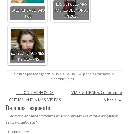
LOS 50 PAÍSES MÁS
LA LEYENDA DE CADA
POBRES DEL MUNDO
PAÍS
EN 2026
EL RÉCORD GUINNESS
DE CADA PAÍS
Publicado por:
Rod Stylezz
//
INICIO
,
OTROS
//
planetas mas raros
//
diciembre 17, 2015
Navegación de entradas
←
LOS 5 VÍDEOS DE
VIAJE A TIRANA: Conociendo
CRITICALANDIA MÁS VISTOS
Albania
→
Deja una respuesta
Tu dirección de correo electrónico no será publicada.
Los campos obligatorios
están marcados con
*