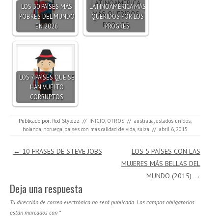
LOS 50 PAÍSES MÁS
LATINOAMÉRICA MÁS
POBRES DEL MUNDO
QUERIDOS POR LOS
EN 2026
PROGRES
LOS 7 PAÍSES QUE SE
HAN VUELTO
CORRUPTOS
Publicado por:
Rod Stylezz
//
INICIO
,
OTROS
//
australia
,
estados unidos
,
holanda
,
noruega
,
paises con mas calidad de vida
,
suiza
//
abril 6, 2015
Navegación de entradas
←
10 FRASES DE STEVE JOBS
LOS 5 PAÍSES CON LAS
MUJERES MÁS BELLAS DEL
MUNDO (2015)
→
Deja una respuesta
Tu dirección de correo electrónico no será publicada.
Los campos obligatorios
están marcados con
*