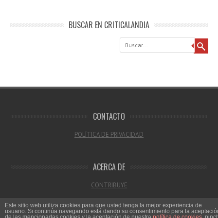
BUSCAR EN CRITICALANDIA
Buscar
CONTACTO
POLÍTICA DE PRIVACIDAD
ACERCA DE
CONTRIBUYE
Este sitio web utiliza cookies para que usted tenga la mejor experiencia de
usuario. Si continúa navegando está dando su consentimiento para la aceptació
de las mencionadas cookies y la aceptación de nuestra
política de cookies
, pinc