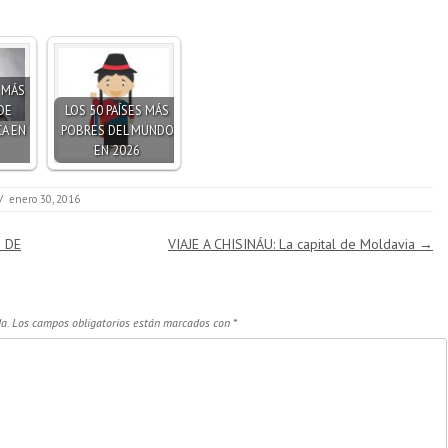
S MÁS
DE
LOS 50 PAÍSES MÁS
A EN
POBRES DEL MUNDO
EN 2026
/
enero 30, 2016
 DE
VIAJE A CHISINÁU: La capital de Moldavia
→
a.
Los campos obligatorios están marcados con
*