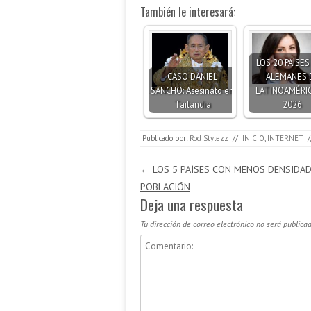
También le interesará:
LOS 20 PAÍSE
CASO DANIEL
ALEMANES 
SANCHO: Asesinato en
LATINOAMÉRIC
Tailandia
2026
Publicado por:
Rod Stylezz
//
INICIO
,
INTERNET
/
Navegación de entradas
←
LOS 5 PAÍSES CON MENOS DENSIDAD
POBLACIÓN
Deja una respuesta
Tu dirección de correo electrónico no será publicad