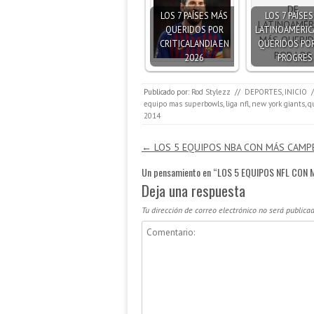
LOS 7 PAÍSES MÁS
LOS 7 PAÍSES
QUERIDOS POR
LATINOAMÉRIC
CRITICALANDIA EN
QUERIDOS POR
2026
PROGRES
Publicado por:
Rod Stylezz
//
DEPORTES
,
INICIO
/
equipo mas superbowls
,
liga nfl
,
new york giants
,
q
2014
Navegación de entradas
←
LOS 5 EQUIPOS NBA CON MÁS CAM
Un pensamiento en “
LOS 5 EQUIPOS NFL CON
Deja una respuesta
Tu dirección de correo electrónico no será publicad