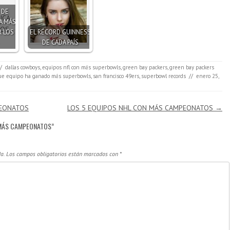
 DE
A MÁS
 LOS
EL RÉCORD GUINNESS
DE CADA PAÍS
/
dallas cowboys
,
equipos nfl con más superbowls
,
green bay packers
,
green bay packers
ue equipo ha ganado más superbowls
,
san francisco 49ers
,
superbowl records
//
enero 25,
PEONATOS
LOS 5 EQUIPOS NHL CON MÁS CAMPEONATOS
→
 MÁS CAMPEONATOS
”
a.
Los campos obligatorios están marcados con
*