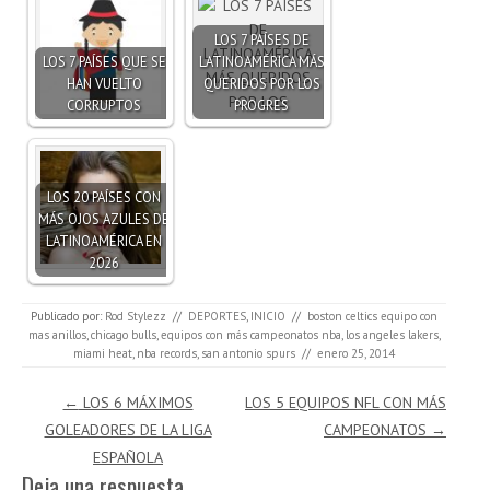
LOS 7 PAÍSES DE
LOS 7 PAÍSES QUE SE
LATINOAMÉRICA MÁS
HAN VUELTO
QUERIDOS POR LOS
CORRUPTOS
PROGRES
LOS 20 PAÍSES CON
MÁS OJOS AZULES DE
LATINOAMÉRICA EN
2026
Publicado por:
Rod Stylezz
//
DEPORTES
,
INICIO
//
boston celtics equipo con
mas anillos
,
chicago bulls
,
equipos con más campeonatos nba
,
los angeles lakers
,
miami heat
,
nba records
,
san antonio spurs
//
enero 25, 2014
Navegación de entradas
←
LOS 6 MÁXIMOS
LOS 5 EQUIPOS NFL CON MÁS
GOLEADORES DE LA LIGA
CAMPEONATOS
→
ESPAÑOLA
Deja una respuesta