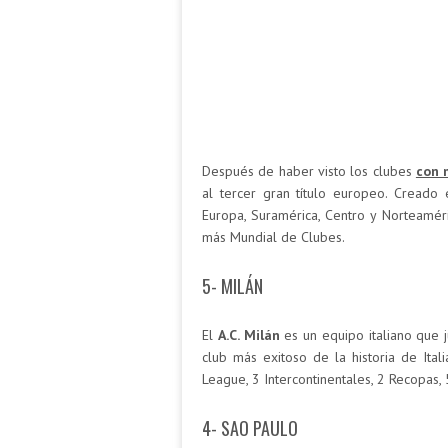
Después de haber visto los clubes
con 
al tercer gran título europeo. Cread
Europa, Suramérica, Centro y Norteaméri
más Mundial de Clubes.
5- MILÁN
El
A.C. Milán
es un equipo italiano que j
club más exitoso de la historia de Ital
League, 3 Intercontinentales, 2 Recopa
4- SAO PAULO