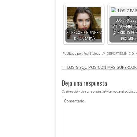
LOS 7 PAÍSES
LATINOAMÉRIC
EL RÉCORD GUINNESS
QUERIDOS POR
DE CADA PAÍS
PROGRES
Publicado por:
Rod Stylezz
//
DEPORTES
,
INICIO
/
Navegación de entradas
←
LOS 5 EQUIPOS CON MÁS SUPERCOP
Deja una respuesta
Tu dirección de correo electrónico no será publicad