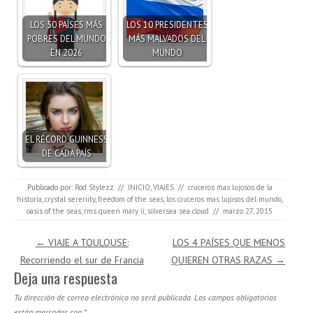
LOS 50 PAÍSES MÁS
LOS 10 PRESIDENTES
POBRES DEL MUNDO
MÁS MALVADOS DEL
EN 2026
MUNDO
EL RÉCORD GUINNESS
DE CADA PAÍS
Publicado por:
Rod Stylezz
//
INICIO
,
VIAJES
//
cruceros mas lujosos de la
historia
,
crystal serenity
,
freedom of the seas
,
los cruceros mas lujosos del mundo
,
oasis of the seas
,
rms queen mary ii
,
silversea sea cloud
//
marzo 27, 2015
Navegación de entradas
←
VIAJE A TOULOUSE:
LOS 4 PAÍSES QUE MENOS
Recorriendo el sur de Francia
QUIEREN OTRAS RAZAS
→
Deja una respuesta
Tu dirección de correo electrónico no será publicada.
Los campos obligatorios
están marcados con
*