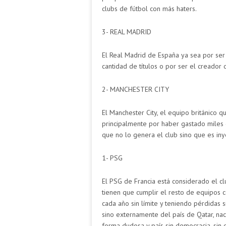
clubs de fútbol con más haters.
3- REAL MADRID
El Real Madrid de España ya sea por se
cantidad de títulos o por ser el creador 
2- MANCHESTER CITY
El Manchester City, el equipo británico q
principalmente por haber gastado miles 
que no lo genera el club sino que es in
1- PSG
El PSG de Francia está considerado el 
tienen que cumplir el resto de equipos c
cada año sin límite y teniendo pérdidas 
sino externamente del país de Qatar, na
forma dudosa y país sin democracia, sin