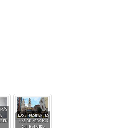
S MÁS
DE
LOS 7 PRESIDENTES
A EN
MÁS ODIADOS POR
CRITICALANDIA