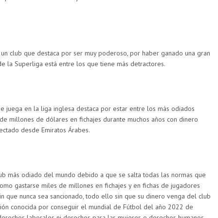
r un club que destaca por ser muy poderoso, por haber ganado una gran
de la Superliga está entre los que tiene más detractores.
ue juega en la liga inglesa destaca por estar entre los más odiados
de millones de dólares en fichajes durante muchos años con dinero
yectado desde Emiratos Árabes.
club más odiado del mundo debido a que se salta todas las normas que
omo gastarse miles de millones en fichajes y en fichas de jugadores
sin que nunca sea sancionado, todo ello sin que su dinero venga del club
ción conocida por conseguir el mundial de Fútbol del año 2022 de
 derechos laborales ni derechos para las mujeres o derechos humanos