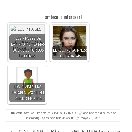
También le interesará:
LOS 7 PAÍSES DE
LATINOAMÉRICA MÁS
QUERIDOS POR LOS
EL RÉCORD GUINNESS
PROGRES
DE CADA PAÍS
LOS 7 PAÍSES MÁS
PROGRES-WOKE DEL
MUNDO EN 2026
Publicado por:
Rod Stylezz
//
CINE & TV
,
INICIO
//
abc
,
bbc
,
canal television
mas antiguo
,
cbs
,
nbc
,
television
,
tf1
//
mayo 28, 2014
Navegación de entradas
←
LOS 5 PERIÓDICOS MÁS
VIAJE A LLEIDA: La provincia