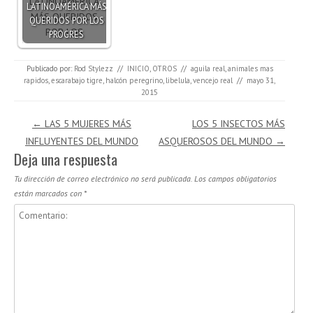
LATINOAMÉRICA MÁS
QUERIDOS POR LOS
PROGRES
Publicado por:
Rod Stylezz
//
INICIO
,
OTROS
//
aguila real
,
animales mas
rapidos
,
escarabajo tigre
,
halcón peregrino
,
libelula
,
vencejo real
//
mayo 31,
2015
Navegación de entradas
←
LAS 5 MUJERES MÁS
LOS 5 INSECTOS MÁS
INFLUYENTES DEL MUNDO
ASQUEROSOS DEL MUNDO
→
Deja una respuesta
Tu dirección de correo electrónico no será publicada.
Los campos obligatorios
están marcados con
*