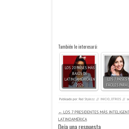
También le interesará:
LOS 20 PAÍSES MÁS
BAJOS DE
LATINOAMÉRICA EN
LOS 7 PAÍSES
2026
FÁCILES PARA 
Publicado por:
Rod Stylezz
//
INICIO
,
OTROS
//
s
Navegación de entradas
←
LOS 7 PRESIDENTES MÁS INTELIGEN
LATINOAMÉRICA
Deja una respuesta