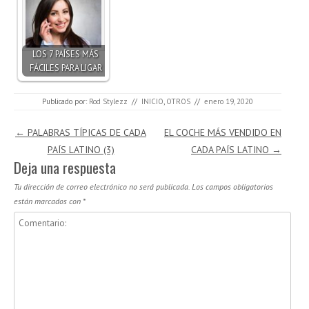
LOS 7 PAÍSES MÁS
FÁCILES PARA LIGAR
Publicado por:
Rod Stylezz
//
INICIO
,
OTROS
//
enero 19, 2020
Navegación de entradas
←
PALABRAS TÍPICAS DE CADA
EL COCHE MÁS VENDIDO EN
PAÍS LATINO (3)
CADA PAÍS LATINO
→
Deja una respuesta
Tu dirección de correo electrónico no será publicada.
Los campos obligatorios
están marcados con
*