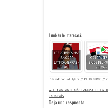
También le interesará:
LOS 20 PAÍSES MÁS
BAJOS DE
LOS 10 PAÍSE
LATINOAMÉRICA EN
BAJOS DEL M
2026
EN 2026
Publicado por:
Rod Stylezz
//
INICIO
,
OTROS
//
m
Navegación de entradas
←
EL CANTANTE MÁS FAMOSO DE LA HI
CADA PAÍS
Deja una respuesta