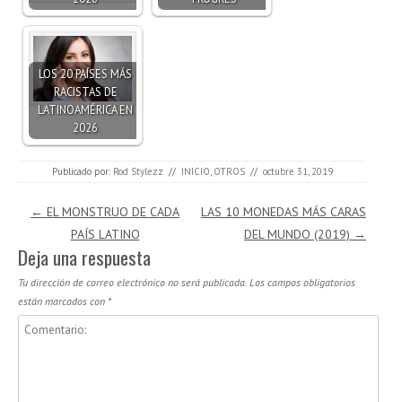
LOS 20 PAÍSES MÁS
RACISTAS DE
LATINOAMÉRICA EN
2026
Publicado por:
Rod Stylezz
//
INICIO
,
OTROS
//
octubre 31, 2019
Navegación de entradas
←
EL MONSTRUO DE CADA
LAS 10 MONEDAS MÁS CARAS
PAÍS LATINO
DEL MUNDO (2019)
→
Deja una respuesta
Tu dirección de correo electrónico no será publicada.
Los campos obligatorios
están marcados con
*