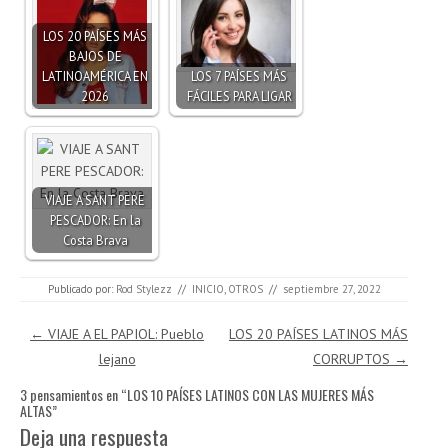
LOS 20 PAÍSES MÁS
BAJOS DE
LATINOAMÉRICA EN
LOS 7 PAÍSES MÁS
2026
FÁCILES PARA LIGAR
VIAJE A SANT PERE
PESCADOR: En la
Costa Brava
Publicado por:
Rod Stylezz
//
INICIO
,
OTROS
//
septiembre 27, 2022
Navegación de entradas
←
VIAJE A EL PAPIOL: Pueblo
LOS 20 PAÍSES LATINOS MÁS
lejano
CORRUPTOS
→
3 pensamientos en “
LOS 10 PAÍSES LATINOS CON LAS MUJERES MÁS
ALTAS
”
Deja una respuesta