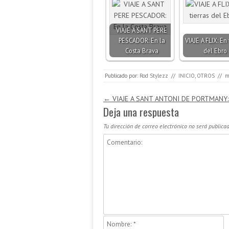
VIAJE A SANT PERE
PESCADOR: En la
VIAJE A FLIX: En 
Costa Brava
del Ebro
Publicado por:
Rod Stylezz
//
INICIO
,
OTROS
//
m
Navegación de entradas
←
VIAJE A SANT ANTONI DE PORTMANY: F
Deja una respuesta
Tu dirección de correo electrónico no será publicad