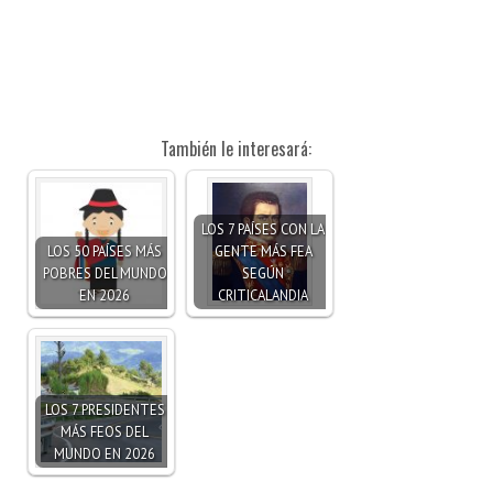
También le interesará:
LOS 7 PAÍSES CON LA
LOS 50 PAÍSES MÁS
GENTE MÁS FEA
POBRES DEL MUNDO
SEGÚN
EN 2026
CRITICALANDIA
LOS 7 PRESIDENTES
MÁS FEOS DEL
MUNDO EN 2026