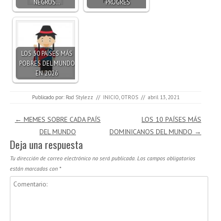
NEGROS…
PROGRES
LOS 50 PAÍSES MÁS
POBRES DEL MUNDO
EN 2026
Publicado por:
Rod Stylezz
//
INICIO
,
OTROS
//
abril 13, 2021
Navegación de entradas
←
MEMES SOBRE CADA PAÍS
LOS 10 PAÍSES MÁS
DEL MUNDO
DOMINICANOS DEL MUNDO
→
Deja una respuesta
Tu dirección de correo electrónico no será publicada.
Los campos obligatorios
están marcados con
*