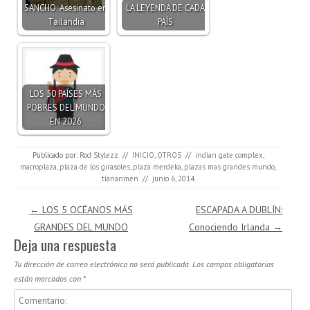
SANCHO: Asesinato en
LA LEYENDA DE CADA
Tailandia
PAÍS
LOS 50 PAÍSES MÁS
POBRES DEL MUNDO
EN 2026
Publicado por:
Rod Stylezz
//
INICIO
,
OTROS
//
indian gate complex
,
macroplaza
,
plaza de los girasoles
,
plaza merdeka
,
plazas mas grandes mundo
,
tiananmen
//
junio 6, 2014
Navegación de entradas
←
LOS 5 OCÉANOS MÁS
ESCAPADA A DUBLÍN:
GRANDES DEL MUNDO
Conociendo Irlanda
→
Deja una respuesta
Tu dirección de correo electrónico no será publicada.
Los campos obligatorios
están marcados con
*