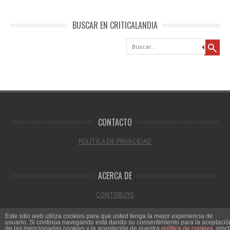
BUSCAR EN CRITICALANDIA
Buscar
CONTACTO
POLÍTICA DE PRIVACIDAD
ACERCA DE
CONTRIBUYE
Este sitio web utiliza cookies para que usted tenga la mejor experiencia de
usuario. Si continúa navegando está dando su consentimiento para la aceptació
de las mencionadas cookies y la aceptación de nuestra
política de cookies
, pinc