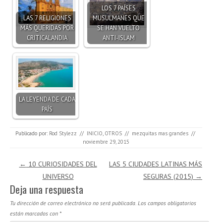
LOS 7 PAÍSES
LAS 7 RELIGIONES
MUSULMANES QUE
MÁS QUERIDAS POR
SE HAN VUELTO
CRITICALANDIA
ANTI-ISLAM
LA LEYENDA DE CADA
PAÍS
Publicado por:
Rod Stylezz
//
INICIO
,
OTROS
//
mezquitas mas grandes
//
noviembre 29, 2015
Navegación de entradas
←
10 CURIOSIDADES DEL
LAS 5 CIUDADES LATINAS MÁS
UNIVERSO
SEGURAS (2015)
→
Deja una respuesta
Tu dirección de correo electrónico no será publicada.
Los campos obligatorios
están marcados con
*