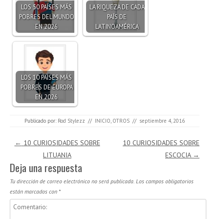
LOS 50 PAÍSES MÁS
LA RIQUEZA DE CADA
POBRES DEL MUNDO
PAÍS DE
EN 2026
LATINOAMÉRICA
LOS 10 PAÍSES MÁS
POBRES DE EUROPA
EN 2026
Publicado por:
Rod Stylezz
//
INICIO
,
OTROS
//
septiembre 4, 2016
Navegación de entradas
←
10 CURIOSIDADES SOBRE
10 CURIOSIDADES SOBRE
LITUANIA
ESCOCIA
→
Deja una respuesta
Tu dirección de correo electrónico no será publicada.
Los campos obligatorios
están marcados con
*