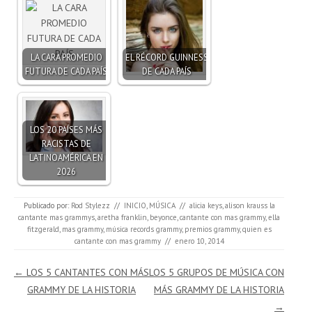
LA CARA PROMEDIO
EL RÉCORD GUINNESS
FUTURA DE CADA PAÍS
DE CADA PAÍS
LOS 20 PAÍSES MÁS
RACISTAS DE
LATINOAMÉRICA EN
2026
Publicado por:
Rod Stylezz
//
INICIO
,
MÚSICA
//
alicia keys
,
alison krauss la
cantante mas grammys
,
aretha franklin
,
beyonce
,
cantante con mas grammy
,
ella
fitzgerald
,
mas grammy
,
música records grammy
,
premios grammy
,
quien es
cantante con mas grammy
//
enero 10, 2014
Navegación de entradas
←
LOS 5 CANTANTES CON MÁS
LOS 5 GRUPOS DE MÚSICA CON
GRAMMY DE LA HISTORIA
MÁS GRAMMY DE LA HISTORIA
→