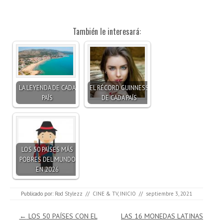
También le interesará:
LA LEYENDA DE CADA
EL RÉCORD GUINNESS
PAÍS
DE CADA PAÍS
LOS 50 PAÍSES MÁS
POBRES DEL MUNDO
EN 2026
Publicado por:
Rod Stylezz
//
CINE & TV
,
INICIO
//
septiembre 3, 2021
Navegación de entradas
←
LOS 50 PAÍSES CON EL
LAS 16 MONEDAS LATINAS