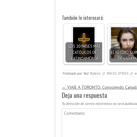
También le interesará:
LOS 20 PAÍSES MÁS
CATÓLICOS DE
EL RÉCORD GUI
LATINOAMÉRICA
DE CADA PA
Publicado por:
Rod Stylezz
//
INICIO
,
OTROS
//
e
Navegación de entradas
←
VIAJE A TORONTO: Conociendo Canad
Deja una respuesta
Tu dirección de correo electrónico no será publicad