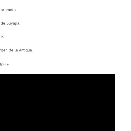
Coromoto.
 de Suyapa.
pé.
rgen de la Antigua.
uguay.