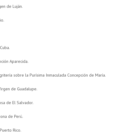
gen de Luján.
io.
 Cuba.
pción Aparecida.
 gritería sobre la Purísima Inmaculada Concepción de María.
irgen de Guadalupe.
sa de El Salvador.
rona de Perú.
Puerto Rico.