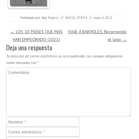
SANTA
Publicado por:
Rod Stylezz
//
INICIO
,
OTROS
//
mayo 6, 2021
Navegación de entradas
←
LOS 10 PAÍSES QUE MÁS
VIAJE A BANYOLES: Recorriendo
HAN EMPEORADO (2021)
el lago
→
Deja una respuesta
Tu dirección de correo electrónico no será publicada.
Los campos obligatorios
están marcados con
*