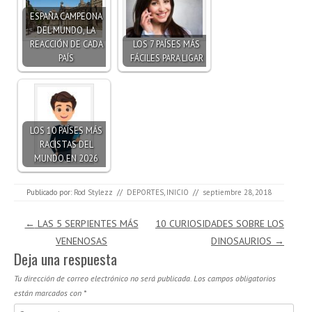
ESPAÑA CAMPEONA
DEL MUNDO, LA
REACCIÓN DE CADA
LOS 7 PAÍSES MÁS
PAÍS
FÁCILES PARA LIGAR
LOS 10 PAÍSES MÁS
RACISTAS DEL
MUNDO EN 2026
Publicado por:
Rod Stylezz
//
DEPORTES
,
INICIO
//
septiembre 28, 2018
Navegación de entradas
←
LAS 5 SERPIENTES MÁS
10 CURIOSIDADES SOBRE LOS
VENENOSAS
DINOSAURIOS
→
Deja una respuesta
Tu dirección de correo electrónico no será publicada.
Los campos obligatorios
están marcados con
*