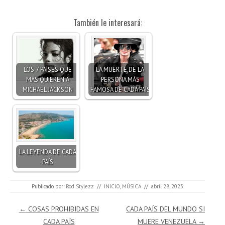
También le interesará:
LOS 7 PAÍSES QUE
LA MUERTE DE LA
MÁS QUIEREN A
PERSONA MÁS
MICHAEL JACKSON
FAMOSA DE CADA PAÍS
LA LEYENDA DE CADA
PAÍS
Publicado por:
Rod Stylezz
//
INICIO
,
MÚSICA
//
abril 28, 2023
Navegación de entradas
←
COSAS PROHIBIDAS EN
CADA PAÍS DEL MUNDO SI
CADA PAÍS
MUERE VENEZUELA
→