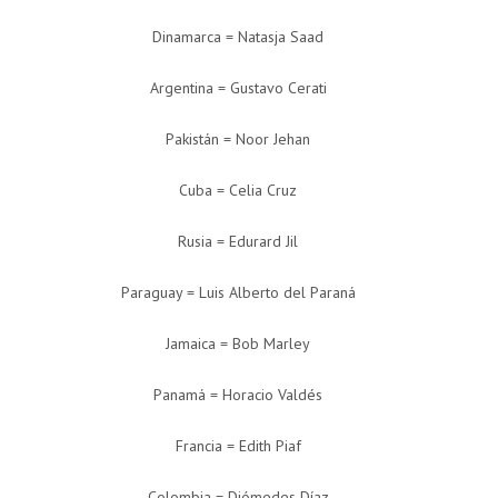
Dinamarca = Natasja Saad
Argentina = Gustavo Cerati
Pakistán = Noor Jehan
Cuba = Celia Cruz
Rusia = Edurard Jil
Paraguay = Luis Alberto del Paraná
Jamaica = Bob Marley
Panamá = Horacio Valdés
Francia = Edith Piaf
Colombia = Diómedes Díaz