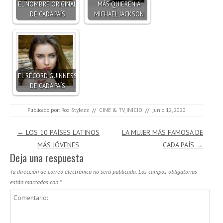
EL NOMBRE ORIGINAL
MÁS QUIEREN A
DE CADA PAÍS
MICHAEL JACKSON
EL RÉCORD GUINNESS
DE CADA PAÍS
Publicado por:
Rod Stylezz
//
CINE & TV
,
INICIO
//
junio 12, 2020
Navegación de entradas
←
LOS 10 PAÍSES LATINOS
LA MUJER MÁS FAMOSA DE
MÁS JÓVENES
CADA PAÍS
→
Deja una respuesta
Tu dirección de correo electrónico no será publicada.
Los campos obligatorios
están marcados con
*