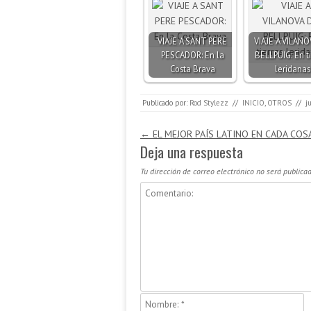
VIAJE A SANT PERE
VIAJE A VILANO
PESCADOR: En la
BELLPUIG: En ti
Costa Brava
leridanas
Publicado por:
Rod Stylezz
//
INICIO
,
OTROS
//
j
Navegación de entradas
←
EL MEJOR PAÍS LATINO EN CADA COS
Deja una respuesta
Tu dirección de correo electrónico no será publicad