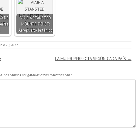
VA DE
VIAJE A STANSTED
erras
MOUNTFITCHET:
Aeropuerto británico
unio 29, 2022
A
LA MUJER PERFECTA SEGÚN CADA PAÍS
→
a.
Los campos obligatorios están marcados con
*