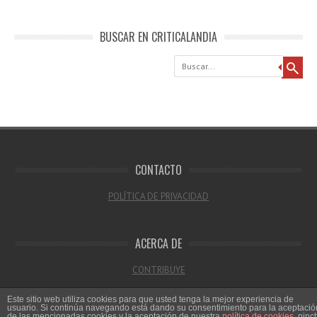
BUSCAR EN CRITICALANDIA
Buscar
CONTACTO
POLÍTICA DE PRIVACIDAD
ACERCA DE
CONTRIBUYE
Este sitio web utiliza cookies para que usted tenga la mejor experiencia de
usuario. Si continúa navegando está dando su consentimiento para la aceptació
de las mencionadas cookies y la aceptación de nuestra
política de cookies
, pinc