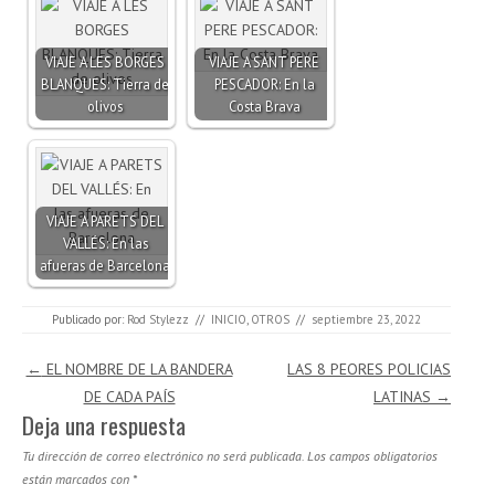
VIAJE A LES BORGES
VIAJE A SANT PERE
BLANQUES: Tierra de
PESCADOR: En la
olivos
Costa Brava
VIAJE A PARETS DEL
VALLÉS: En las
afueras de Barcelona
Publicado por:
Rod Stylezz
//
INICIO
,
OTROS
//
septiembre 23, 2022
Navegación de entradas
←
EL NOMBRE DE LA BANDERA
LAS 8 PEORES POLICIAS
DE CADA PAÍS
LATINAS
→
Deja una respuesta
Tu dirección de correo electrónico no será publicada.
Los campos obligatorios
están marcados con
*