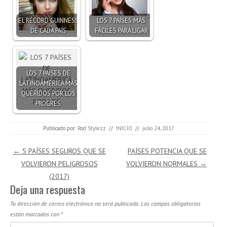
EL RÉCORD GUINNESS
LOS 7 PAÍSES MÁS
DE CADA PAÍS
FÁCILES PARA LIGAR
LOS 7 PAÍSES DE
LATINOAMÉRICA MÁS
QUERIDOS POR LOS
PROGRES
Publicado por:
Rod Stylezz
//
INICIO
//
julio 24, 2017
Navegación de entradas
←
5 PAÍSES SEGUROS QUE SE
PAÍSES POTENCIA QUE SE
VOLVIERON PELIGROSOS
VOLVIERON NORMALES
→
(2017)
Deja una respuesta
Tu dirección de correo electrónico no será publicada.
Los campos obligatorios
están marcados con
*