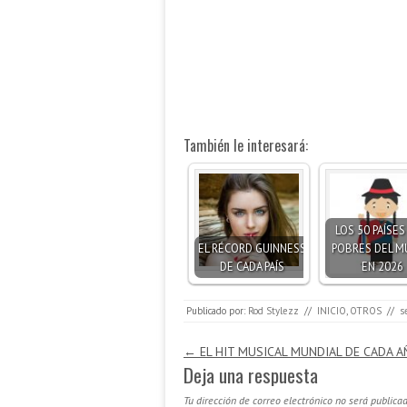
También le interesará:
LOS 50 PAÍSE
EL RÉCORD GUINNESS
POBRES DEL 
DE CADA PAÍS
EN 2026
Publicado por:
Rod Stylezz
//
INICIO
,
OTROS
//
s
Navegación de entradas
←
EL HIT MUSICAL MUNDIAL DE CADA 
Deja una respuesta
Tu dirección de correo electrónico no será publicad