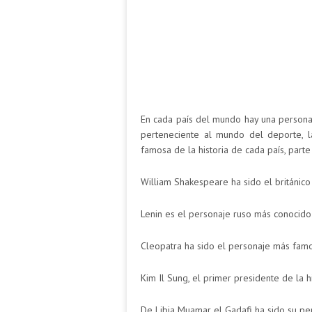
En cada país del mundo hay una persona
perteneciente al mundo del deporte, la
famosa de la historia de cada país, parte
William Shakespeare ha sido el británic
Lenin es el personaje ruso más conocido d
Cleopatra ha sido el personaje más famos
Kim Il Sung, el primer presidente de la 
De Libia Muamar el Gadafi ha sido su pe