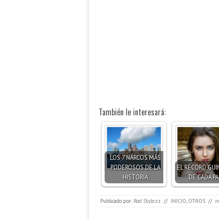
También le interesará:
LOS 7 NARCOS MÁS
PODEROSOS DE LA
EL RÉCORD GUI
HISTORIA
DE CADA PA
Publicado por:
Rod Stylezz
//
INICIO
,
OTROS
//
n