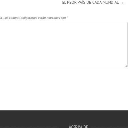
EL PEOR PAÍS DE CADA MUNDIAL
→
a.
Los campos obligatorios están marcados con
*
ACERCA DE