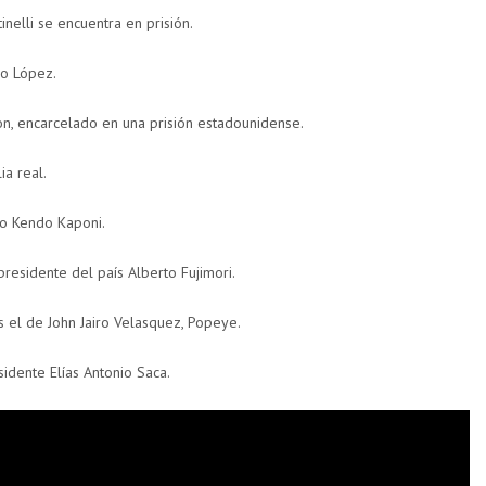
nelli se encuentra en prisión.
o López.
on, encarcelado en una prisión estadounidense.
ia real.
ro Kendo Kaponi.
residente del país Alberto Fujimori.
 el de John Jairo Velasquez, Popeye.
sidente Elías Antonio Saca.