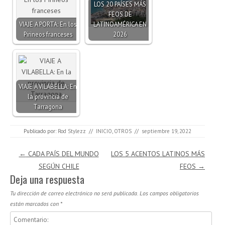
LOS 20 PAÍSES MÁS
FEOS DE
VIAJE A PORTA: En los
LATINOAMÉRICA EN
Pirineos franceses
2026
VIAJE A VILABELLA: En
la provincia de
Tarragona
Publicado por:
Rod Stylezz
//
INICIO
,
OTROS
//
septiembre 19, 2022
Navegación de entradas
←
CADA PAÍS DEL MUNDO
LOS 5 ACENTOS LATINOS MÁS
SEGÚN CHILE
FEOS
→
Deja una respuesta
Tu dirección de correo electrónico no será publicada.
Los campos obligatorios
están marcados con
*